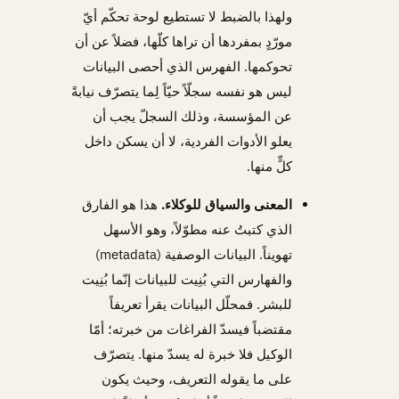
ولهذا بالضبط لا تستطيع لوحة تحكّم أيّ
مورّدٍ بمفردها أن تراها كلّها، فضلاً عن أن
تحوكمها. الفهرس الذي أحصى البيانات
ليس هو نفسه سجلّاً حيّاً لِما يتصرّف نيابةً
عن المؤسسة، وذلك السجلّ يجب أن
يعلو الأدوات الفردية، لا أن يسكن داخل
كلٍّ منها.
المعنى والسياق للوكلاء.
هذا هو الفارق
الذي كتبتُ عنه مطوّلاً، وهو الأسهل
تهويناً. البيانات الوصفية (metadata)
والفهارس التي بُنِيت للبيانات إنّما بُنِيت
للبشر. فمحلّل البيانات يقرأ تعريفاً
مقتضباً فيسدّ الفراغات من خبرته؛ أمّا
الوكيل فلا خبرة له يسدّ منها. يتصرّف
على ما يقوله التعريف، وحيث يكون