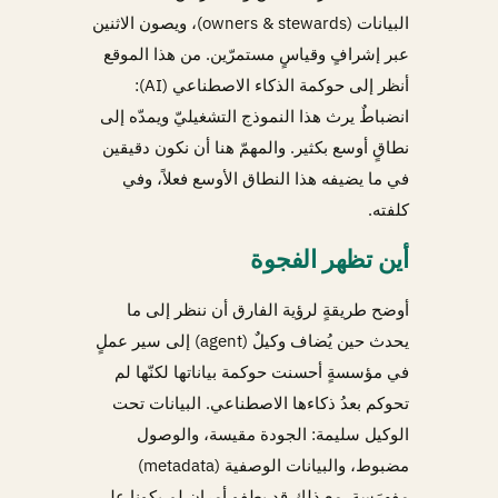
البيانات (owners & stewards)، ويصون الاثنين
عبر إشرافٍ وقياسٍ مستمرّين. من هذا الموقع
أنظر إلى حوكمة الذكاء الاصطناعي (AI):
انضباطٌ يرث هذا النموذج التشغيليّ ويمدّه إلى
نطاقٍ أوسع بكثير. والمهمّ هنا أن نكون دقيقين
في ما يضيفه هذا النطاق الأوسع فعلاً، وفي
كلفته.
أين تظهر الفجوة
أوضح طريقةٍ لرؤية الفارق أن ننظر إلى ما
يحدث حين يُضاف وكيلٌ (agent) إلى سير عملٍ
في مؤسسةٍ أحسنت حوكمة بياناتها لكنّها لم
تحوكم بعدُ ذكاءها الاصطناعي. البيانات تحت
الوكيل سليمة: الجودة مقيسة، والوصول
مضبوط، والبيانات الوصفية (metadata)
مفهرَسة. مع ذلك قد يطفو أمران لم يكونا على