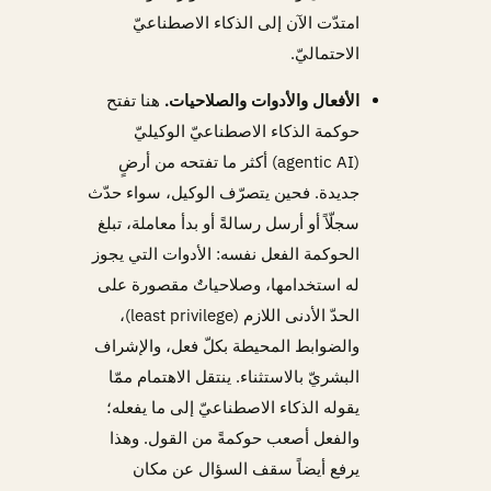
امتدّت الآن إلى الذكاء الاصطناعيّ
الاحتماليّ.
الأفعال والأدوات والصلاحيات.
هنا تفتح
حوكمة الذكاء الاصطناعيّ الوكيليّ
(agentic AI) أكثر ما تفتحه من أرضٍ
جديدة. فحين يتصرّف الوكيل، سواء حدّث
سجلّاً أو أرسل رسالةً أو بدأ معاملة، تبلغ
الحوكمة الفعل نفسه: الأدوات التي يجوز
له استخدامها، وصلاحياتٌ مقصورة على
الحدّ الأدنى اللازم (least privilege)،
والضوابط المحيطة بكلّ فعل، والإشراف
البشريّ بالاستثناء. ينتقل الاهتمام ممّا
يقوله الذكاء الاصطناعيّ إلى ما يفعله؛
والفعل أصعب حوكمةً من القول. وهذا
يرفع أيضاً سقف السؤال عن مكان