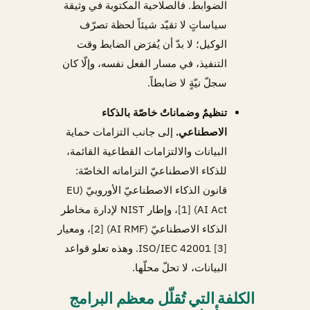
الضوابط. فالصلاحية المكتوبة في وثيقة
سياساتٍ لا تقيّد شيئاً لحظة تصرّف
الوكيل؛ لا بدّ أن يُفرَض الضابط وقت
التنفيذ، في مسار الفعل نفسه، وإلّا كان
سجلّ نيّةٍ لا ضابطاً.
تنظيمٌ وضماناتٌ خاصّة بالذكاء
الاصطناعي.
إلى جانب التزامات حماية
البيانات والالتزامات القطاعية القائمة،
للذكاء الاصطناعيّ التزاماته الخاصّة:
قانون الذكاء الاصطناعيّ الأوروبيّ (EU
AI Act) [1]، وإطار NIST لإدارة مخاطر
الذكاء الاصطناعيّ (AI RMF) [2]، ومعيار
ISO/IEC 42001 [3]. وهذه تعلو قواعد
البيانات، لا تحلّ محلّها.
الكلفة التي تُقلّل معظم البرامج