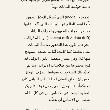
قائمة حوكمة البيانات يوماً.
النموذج (model) الذي يُشغّل الوكيل يتدهور
كلّما ابتعد العالم عن البيانات التي دُرِّب عليها.
هذا هو انحراف المفهوم وانحراف البيانات
(concept drift & data drift)، وما لم تُراقَب
مخرجاته يكون هذا التدهور صامتاً. البيانات
تبقى نظيفةً كما كانت؛ أمّا ما يصنعه النموذج
منها فلا. وفي مسارٍ منفصل، يكون الوكيل قد
مُنح مجموعةً من صلاحيات الأدوات، وما لم
تُحدَّد تلك الصلاحيات بضوابط، تصرّف الوكيل
ضمن أيّ نطاقٍ أُعطي له. الأساس البياني كان
محوكماً، أمّا الوكيل الذي يعمل فوقه فلم يكن.
الفجوة ليست في الأساس، بل في كلّ ما لم
يُطلَب من الأساس أن يغطّيه.