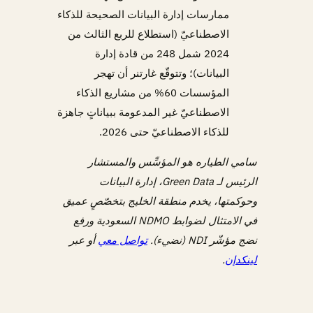
ممارسات إدارة البيانات الصحيحة للذكاء
الاصطناعيّ (استطلاع للربع الثالث من
2024 شمل 248 من قادة إدارة
البيانات)؛ وتتوقّع غارتنر أن تهجر
المؤسسات 60% من مشاريع الذكاء
الاصطناعيّ غير المدعومة ببياناتٍ جاهزة
للذكاء الاصطناعيّ حتى 2026.
سامي الطياره هو المؤسِّس والمستشار
الرئيس لـ Green Data، إدارة البيانات
وحوكمتها، يخدم منطقة الخليج بتخصّصٍ عميق
في الامتثال لضوابط NDMO السعودية ورفع
نضج مؤشّر NDI (نضيء).
تواصل معي
أو عبر
لينكدإن
.