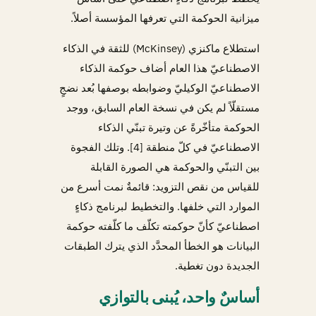
ميزانية الحوكمة التي تعرفها المؤسسة أصلاً.
استطلاع ماكنزي (McKinsey) للثقة في الذكاء
الاصطناعيّ هذا العام أضاف حوكمة الذكاء
الاصطناعيّ الوكيليّ وضوابطه بوصفها بُعد نضجٍ
مستقلّاً لم يكن في نسخة العام السابق، ووجد
الحوكمة متأخّرةً عن وتيرة تبنّي الذكاء
الاصطناعيّ في كلّ منطقة [4]. وتلك الفجوة
بين التبنّي والحوكمة هي الصورة القابلة
للقياس من نقص التزويد: قائمةٌ نمت أسرع من
الموارد التي خلفها. والتخطيط لبرنامج ذكاءٍ
اصطناعيّ كأنّ حوكمته تكلّف ما كلّفته حوكمة
البيانات هو الخطأ المحدَّد الذي يترك الطبقات
الجديدة دون تغطية.
أساسٌ واحد، يُبنى بالتوازي