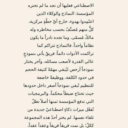
الاصطناعي فعليها أن تجد ما لم تختره
المؤسسة: النماذج والوكلاء الذين
اعتُمِدوا بهدوء، خارج أيّ خطّةٍ مركزية،
كلٌّ منهم مُصنَّفٌ بحسب مخاطره وله
مالكٌ مُسمّى. وما تجده نادراً ما يكون
نظاماً واحداً. فالنماذج تتراكم كما
تراكمت الأدوات دائماً: فريقٌ يأتي بنموذجٍ
عالي القدرة لأصعب مسائله، وآخر يختار
نموذجاً أرخص ليُبقي مهمّةً كثيفة الحجم
في حدود الكلفة، ووظيفةٌ خاضعة
للتنظيم تُبقي نموذجاً أصغر داخل حدودها
حيث تحتاج ضبطاً محكماً، والبرمجيات
التي تدفع المؤسسة ثمنها أصلاً تظلّ
تُفعّل ميزات ذكاءٍ اصطناعيّ جديدة من
تلقاء نفسها. لم يختر أحدٌ هذه المجموعة
ككلّ؛ بل نمت فريقاً فريقاً وعقداً عقداً،