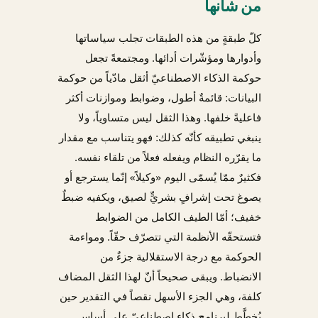
من شأنها
كلّ طبقةٍ من هذه الطبقات تجلب سياساتها
وأدوارها ومؤشّرات أدائها. ومجتمعةً تجعل
حوكمة الذكاء الاصطناعيّ أثقل مادّياً من حوكمة
البيانات: قائمةٌ أطول، وضوابط وموازنات أكثر
فاعليةً خلفها. وهذا الثقل ليس متساوياً، ولا
ينبغي تطبيقه كأنّه كذلك: فهو يتناسب مع مقدار
ما يقرّره النظام ويفعله فعلاً من تلقاء نفسه.
فكثيرٌ ممّا يُسمّى اليوم «وكيلاً» إنّما يسترجع أو
يصوغ تحت إشرافٍ بشريٍّ لصيق، ويكفيه ضبطٌ
خفيف؛ أمّا الطيف الكامل من الضوابط
فتستحقّه الأنظمة التي تتصرّف حقّاً. ومواءمة
الحوكمة مع درجة الاستقلالية جزءٌ من
الانضباط. ويبقى صحيحاً أنّ لهذا الثقل المضاف
كلفة، وهي الجزء الأسهل نقصاً في التقدير حين
يُخطَّط لبرنامج ذكاءٍ اصطناعيّ على أساس