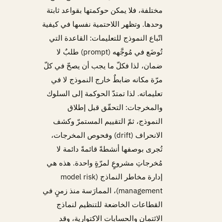
مختلفة، فلا يمكن حوكمتها بقواعد ثابتة
وحدها. وتظهر اللاحتمية نفسها في كيفية
اتّباع النموذج للتعليمات: القاعدة التي
تُوضَع في مُوجَّهه (prompt) طلبٌ لا
ضمان، لذا فكلّ ما يجب أن يصحّ في كلّ
مرّة مكانه ضابطٌ خارج النموذج لا في
تعليماته. لذا تمتدّ الحوكمة إلى السلوك
والمخرجات: التحقّق قبل إطلاق
النموذج، ثمّ التقييم المستمرّ وكشف
الانحراف (drift) وفحوص المخرجات،
تُجرى بوصفها أنشطةً قائمةً دائمة لا
مُخرجاتِ مشروعٍ لمرّةٍ واحدة. هذه هي
إدارة مخاطر النماذج (model risk
management)، الممارَسة منذ زمنٍ في
القطاعات الخاضعة للتنظيم لنماذج
الائتمان والحسابات الاكتوارية، وقد