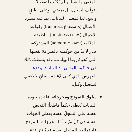
المعنى ملتبساً أو لم يُكتَب أصلاً، لا
يتوقّف ليسأل، بل يمضي، وعلى نطاقٍ
واسع. لذا فمعنى البيانات، بما فيه مسرد
الأعمال (business glossary) وقواعد
الأعمال (business rules) والطبقة
الدلالية (semantic layer) المشتركة،
صار لا بدّ من حوكمته بالصرامة نفسها
التي تُحوكَم بها البيانات. وقد بسطتُ ذلك
في
حوكمة المعنى، لا البيانات وحدها
:
الفهرس الذي كفى لإفادة إنسانٍ لا يكفي
لتشغيل وكيل.
سلوك النموذج ومخرجاته.
قاعدة جودة
البيانات تُعطي حكماً قاطعاً؛ الفحص
نفسه على السجلّ نفسه يعطي الجواب
نفسه في كلّ مرّة. أمّا مخرجات النموذج
فاحتمالية: المدخل نفسه قد يُنتج نتائج