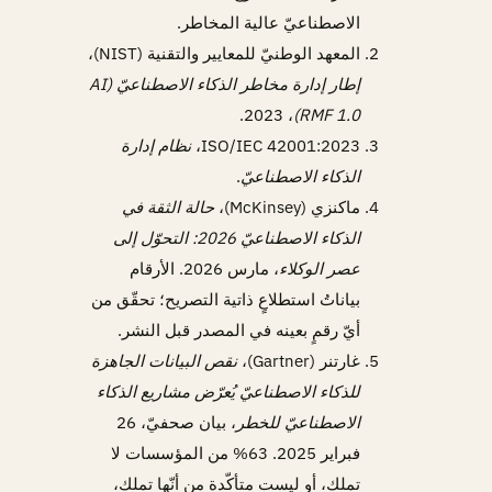
الاصطناعيّ عالية المخاطر.
المعهد الوطنيّ للمعايير والتقنية (NIST)،
إطار إدارة مخاطر الذكاء الاصطناعيّ (AI
، 2023.
RMF 1.0)
ISO/IEC 42001:2023،
نظام إدارة
الذكاء الاصطناعيّ
.
ماكنزي (McKinsey)،
حالة الثقة في
الذكاء الاصطناعيّ 2026: التحوّل إلى
عصر الوكلاء
، مارس 2026. الأرقام
بياناتُ استطلاعٍ ذاتية التصريح؛ تحقّق من
أيّ رقمٍ بعينه في المصدر قبل النشر.
غارتنر (Gartner)،
نقص البيانات الجاهزة
للذكاء الاصطناعيّ يُعرّض مشاريع الذكاء
الاصطناعيّ للخطر
، بيان صحفيّ، 26
فبراير 2025. 63% من المؤسسات لا
تملك، أو ليست متأكّدة من أنّها تملك،