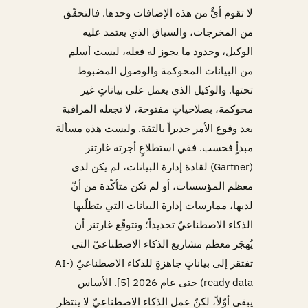
لا تقوم أيٌّ من هذه الإضافات وحدها. فالتحقّق
من المخرجات، والسياق الذي يعتمد عليه
الوكيل، وحدود ما يجوز له فعله، ليست أسلم
من البيانات المحوكمة والوصول المضبوط
تحتها. والوكيل الذي يعمل على بياناتٍ غير
محوكمة، بصلاحياتٍ مفتوحة، لا تجعله المراقبة
بعد وقوع الأمر جديراً بالثقة. وليست هذه مسألة
مبدأٍ فحسب. ففي استطلاعٍ أجرته غارتنر
(Gartner) لقادة إدارة البيانات، لم يكن لدى
معظم المؤسسات، أو لم تكن متأكّدة من أنّ
لديها، ممارسات إدارة البيانات التي يتطلّبها
الذكاء الاصطناعيّ تحديداً؛ وتتوقّع غارتنر أن
يُهجَر معظم مشاريع الذكاء الاصطناعيّ التي
تفتقر إلى بياناتٍ جاهزةٍ للذكاء الاصطناعيّ (AI-
ready data) حتى عام 2026 [5]. الأساس
يبقى أوّلاً، لكنّ عمل الذكاء الاصطناعيّ لا ينتظر