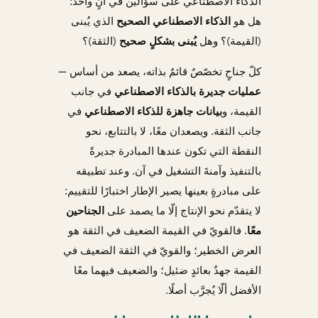
الذكاء الاصطناعي على سؤالين في آنٍ واحد:
هل هو
الذكاء الاصطناعي الصحيح
الذي يُبنى
(القيمة)؟ وهل
يُبنى بشكلٍ صحيح
(الثقة)؟
كلّ جناحٍ تخصّصٌ قائمٌ بذاته، يصعد من أساس —
عمليات جديرة بالذكاء الاصطناعي
في جانب
القيمة، و
بيانات جاهزة للذكاء الاصطناعي
في
جانب الثقة. ويصعدان معًا، لا بالتتابع، نحو
النقطة التي تكون عندها المبادرة جديرةً
بالتنفيذ وآمنةَ التشغيل في آن. وعند تطبيقه
على مبادرةٍ بعينها يصير الإطار اختبارًا للتقييم:
لا يتقدّم نحو الإنتاج إلّا ما يصمد على
الجناحين
معًا
. فالقويّ في القيمة الضعيف في الثقة هو
العرض الخطير؛ والقويّ في الثقة الضعيف في
القيمة جهدٌ بعائدٍ ضئيل؛ والضعيف فيهما معًا
الأفضل ألّا يُجرَّب أصلًا.