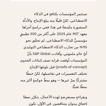
تستثمر المؤسسات بكثافةٍ في الذكاء
الاصطناعي، لكنّ قليلًا منه يبلغ الإنتاج. والأدلّة
المنشورة متّسقةٌ في هذا: ففي دراسةٍ أجراها
معهد MIT عام 2025 على أكثر من 300 تطبيقٍ
مؤسسيٍّ للذكاء الاصطناعي، لم تحقّق نحو
95% من تجارب الذكاء الاصطناعي التوليدي
أيّ عائدٍ ملموس، وأفادت S&P Global بأنّ
المؤسسات أوقفت قرابة نصف إثباتات الجدوى
(proofs-of-concept) قبل بلوغها الإنتاج.
تختلف التفسيرات في تفاصيلها، لكنّ خيطًا
مشتركًا يمرّ عبرها — وهو نمطُ حوكمةٍ أكثر منه
نمطًا تقنيًّا.
وبقراءةٍ مستعرِضةٍ لهذه الأعمال، يتكرّر نمطا
إخفاقٍ يبدوان متناقضين. في الأوّل، تكون