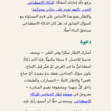
يرفع دقّة إجاباته أضعافًا.
الذكاء الاصطناعي
الجدير بالثقة يقوم على بياناتٍ محوكَمة
؛
والإطار يضع هذا الأساس على قدم المساواة مع
السؤال السابق له: هل كان الذكاء الاصطناعي
يستحقّ البناء أصلًا.
دعوة
أشارك الإطار مبكرًا وفي العلن — بوصفه
عدسةً للاختبار، لا منتجًا مكتمِلًا. فإذا أدّى ذكاءٌ
اصطناعيٌّ ما في العرض ثمّ تعثّر قبل الإنتاج،
يكون سؤال الجناحين نقطة بدءٍ مفيدة: أيّ جناحٍ
ناقص؟ والإطار كاملًا — المساران، والطبقات
داخل كلٍّ منهما، ومصفوفة تقييم المبادرة —
معروضٌ في
صفحة إطار الجناحين للذكاء
الاصطناعي
. ويسعدني حقًّا أن أسمع رأيك فيه.