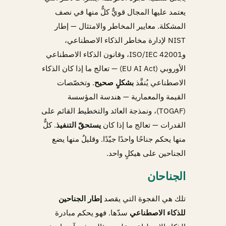
يعتمد عليها المجال قويٌّ كلٌّ منها في نصف
المشكلة. معايير المخاطر والامتثال — إطار
NIST لإدارة مخاطر الذكاء الاصطناعي،
وISO/IEC 42001، وقانون الذكاء الاصطناعي
الأوروبي (EU AI Act) — تعالج ما إذا كان الذكاء
الاصطناعي يُنفَّذ
بشكلٍ صحيح
. وتخصّصات
القيمة والمعمارية — هندسة المؤسسة
(TOGAF)، ونمذجة العائد والتخطيط القائم على
القدرات — تعالج ما إذا كان
يستحقّ التنفيذ
. كلٌّ
منها يحكم جناحًا واحدًا جيّدًا. وقليلٌ منها يضع
الجناحين على هيكلٍ واحد.
الجناحان
تلك هي الفجوة التي يقصد
إطار الجناحين
للذكاء الاصطناعي
سدّها. فهو يحكم مبادرة