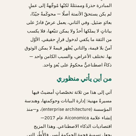
المبادرة حذرةً وممتثلةً لكنّها مُوجَّهةٌ إلى عملٍ
لم يكن يستحقّ الأتمتة أصلًا — محوكَمةٌ جيّدًا،
بعائدٍ ضئيل. وفي الثاني، يعمل عرضٌ قادرٌ على
بياناتٍ لا يملكها أحدٌ ولا يمكن تتبّعها، فلا يكسب
من الثقة ما يكفي لدخول قرارٍ حقيقي. الأوّل
آمنٌ بلا قيمة، والثاني يُظهر قيمةً لا يمكن الوثوق
بها. تختلف الأعراض، والسبب الكامن واحد —
ذكاءٌ اصطناعيٌّ محكومٌ على بُعدٍ واحد.
من أين يأتي منظوري
آتي إلى هذا من ثلاثة تخصّصاتٍ أمضيتُ فيها
مسيرةً مهنية: إدارة البيانات وحوكمتها، وهندسة
المؤسسة (enterprise architecture)، و—منذ
إنشاء علامة Aiconomica عام 2017—
اقتصاديات الذكاء الاصطناعي. وهذا المزيج
يجعل تسمية فجوة الحوكمة أيسر. فالأُطُر التي