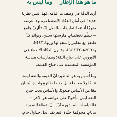
ما هو هذا الإطار — وما ليس به
أريد الدقّة في وصف ما أقدّمه. فهذا ليس نظريةً
جديدةً في أمان الذكاء الاصطناعي، ولا أعرضه
منهجًا أثبتته التطبيقات بالفعل. إنّه
تأليفٌ جامع
— ينظّم تخصّصاتٍ مارستُها سنين، ويوائم كلّ
طبقةٍ مع معاييرَ راسخةٍ لها وزنها: NIST،
وISO/IEC 42001، وقانون الذكاء الاصطناعي
الأوروبي على جناح الثقة؛ وممارسات هندسة
المؤسسة المعتمَدة على جناح القيمة.
وما أُسهم به هو التأطير: أنّ القيمة والثقة ليستا
تتابعًا ولا مفاضلة، بل جناحا طائرةٍ واحدة، يُبنيان
معًا من الأساس صعودًا. والأساس تحت جناح
الثقة ليس مأخوذًا على عواهنه هو الآخر —
فالقياسات المنشورة تُبيّن أنّ إعطاء النموذج
بياناتٍ محوكَمةً جيّدة التعريف، بدل جداولَ خام،